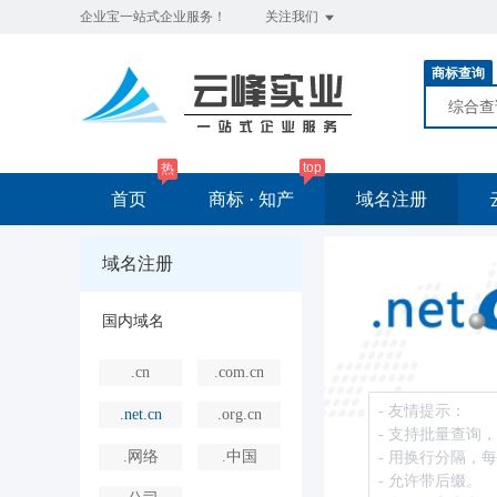
企业宝一站式企业服务！
关注我们
商标查询
综合
top
热
首页
商标 · 知产
域名注册
域名注册
国内域名
.cn
.com.cn
.net.cn
.org.cn
.网络
.中国