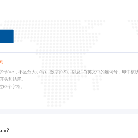
询
则
母(a-z，不区分大小写)、数字(0-9)、以及"-"(英文中的连词号，即中横
作开头和结尾。
过63个字符。
cn?