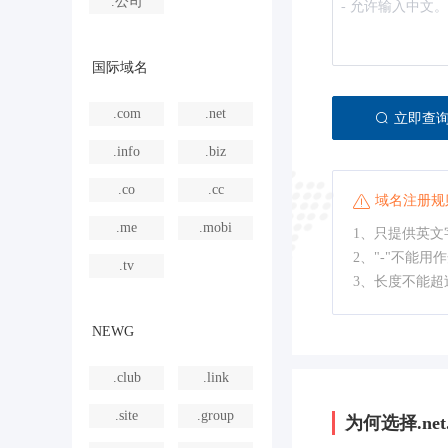
.公司
国际域名
.com
.net
立即查
.info
.biz
.co
.cc
域名注册规
.me
.mobi
1、只提供英文字
2、"-"不能用
.tv
3、长度不能超
NEWG
.club
.link
.site
.group
为何选择.net.