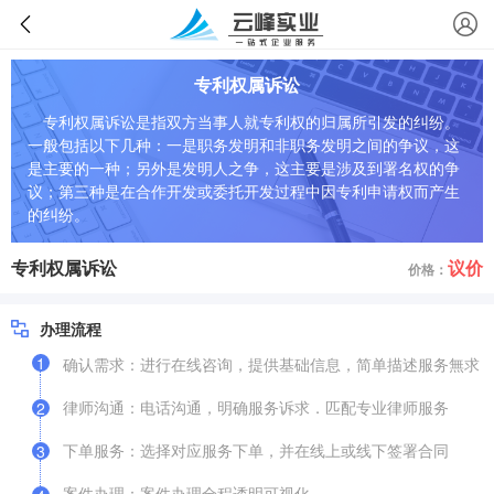
专利权属诉讼
专利权属诉讼是指双方当事人就专利权的归属所引发的纠纷。
一般包括以下几种：一是职务发明和非职务发明之间的争议，这
是主要的一种；另外是发明人之争，这主要是涉及到署名权的争
议；第三种是在合作开发或委托开发过程中因专利申请权而产生
的纠纷。
专利权属诉讼
议价
价格：
办理流程
1
确认需求：进行在线咨询，提供基础信息，简单描述服务無求
律师沟通：电话沟通，明确服务诉求．匹配专业律师服务
2
下单服务：选择对应服务下单，并在线上或线下签署合同
3
案件办理：案件办理全程逶明可视化